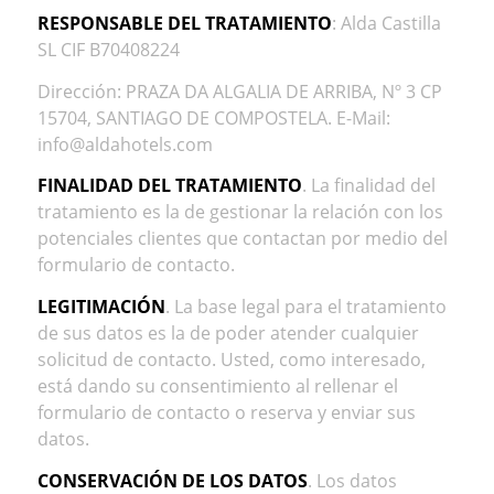
RESPONSABLE DEL TRATAMIENTO
: Alda Castilla
SL CIF B70408224
Dirección: PRAZA DA ALGALIA DE ARRIBA, Nº 3 CP
15704, SANTIAGO DE COMPOSTELA. E-Mail:
info@aldahotels.com
FINALIDAD DEL TRATAMIENTO
. La finalidad del
tratamiento es la de gestionar la relación con los
potenciales clientes que contactan por medio del
formulario de contacto.
LEGITIMACIÓN
. La base legal para el tratamiento
de sus datos es la de poder atender cualquier
solicitud de contacto. Usted, como interesado,
está dando su consentimiento al rellenar el
formulario de contacto o reserva y enviar sus
datos.
CONSERVACIÓN DE LOS DATOS
. Los datos