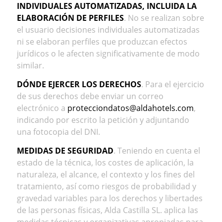
INDIVIDUALES AUTOMATIZADAS, INCLUIDA LA
ELABORACIÓN DE PERFILES
. No se realizan sobre
el usuario decisiones individuales automatizadas
ni se elaboran perfiles que produzcan efectos
jurídicos o le afecten significativamente de modo
similar.
DÓNDE EJERCER LOS DERECHOS
. Para el ejercicio
de sus derechos debe enviar un correo
electrónico a
protecciondatos
@
aldahotels.com
,
indicando por escrito la petición y adjuntando
una fotocopia del DNI.
MEDIDAS DE SEGURIDAD
. Teniendo en cuenta el
estado de la técnica, los costes de aplicación, la
naturaleza, el alcance, el contexto y los fines del
tratamiento, así como riesgos de probabilidad y
gravedad variables para los derechos y libertades
de las personas físicas, Alda Castilla SL. aplica las
medidas técnicas y organizativas apropiadas para