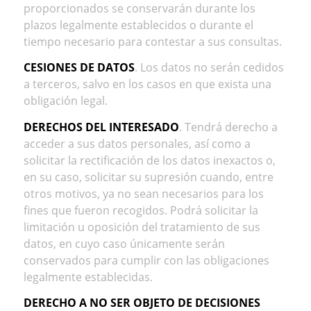
proporcionados se conservarán durante los
plazos legalmente establecidos o durante el
tiempo necesario para contestar a sus consultas.
CESIONES DE DATOS
. Los datos no serán cedidos
a terceros, salvo en los casos en que exista una
obligación legal.
DERECHOS DEL INTERESADO
. Tendrá derecho a
acceder a sus datos personales, así como a
solicitar la rectificación de los datos inexactos o,
en su caso, solicitar su supresión cuando, entre
otros motivos, ya no sean necesarios para los
fines que fueron recogidos. Podrá solicitar la
limitación u oposición del tratamiento de sus
datos, en cuyo caso únicamente serán
conservados para cumplir con las obligaciones
legalmente establecidas.
DERECHO A NO SER OBJETO DE DECISIONES