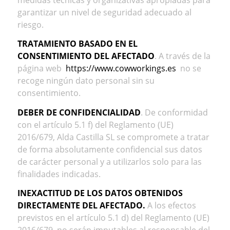
garantizar un nivel de seguridad adecuado al
riesgo.
TRATAMIENTO BASADO EN EL
CONSENTIMIENTO DEL AFECTADO
.
A través de la
página web
https://www.cowworkings.es
no se
recoge ningún dato personal sin su
consentimiento.
DEBER DE CONFIDENCIALIDAD
. De conformidad
con el artículo 5.1 f) del Reglamento (UE)
2016/679, Alda Castilla SL se compromete a tratar
de forma absolutamente confidencial sus datos
de carácter personal y a utilizarlos solo para las
finalidades indicadas.
INEXACTITUD DE LOS DATOS OBTENIDOS
DIRECTAMENTE DEL AFECTADO
.
A los efectos
previstos en el artículo 5.1 d) del Reglamento (UE)